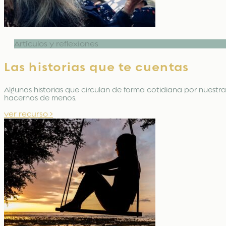
Artículos y reflexiones
Las historias que te cuentas
Algunas historias que circulan de forma cotidiana por nuest
hacernos de menos.
ver recurso >