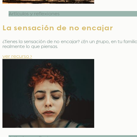
Artículos y reflexiones
La sensación de no encajar
¿Tienes la sensación de no encajar? ¿En un grupo, en tu fami
realmente lo que piensas.
ver recurso >