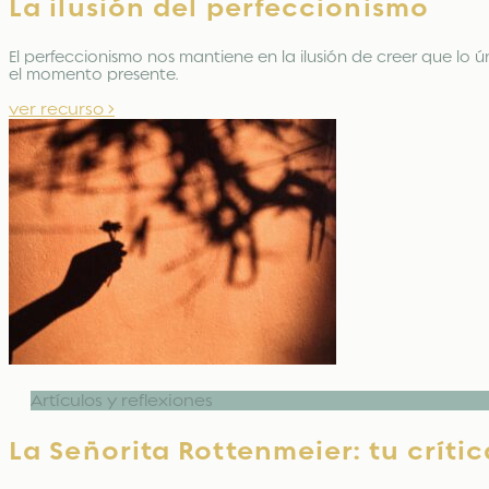
La ilusión del perfeccionismo
El perfeccionismo nos mantiene en la ilusión de creer que lo ú
el momento presente.
ver recurso >
Artículos y reflexiones
La Señorita Rottenmeier: tu crític