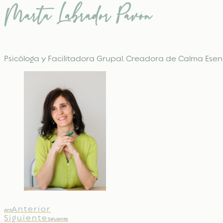
Marta Labrador Pavón
Psicóloga y Facilitadora Grupal. Creadora de Calma Esenc
Anterior
Ant
Siguiente
Siguiente