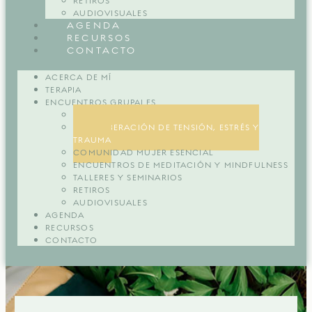
RETIROS
AUDIOVISUALES
AGENDA
RECURSOS
CONTACTO
ACERCA DE MÍ
TERAPIA
ENCUENTROS GRUPALES
ENCUENTROS GRUPALES
TRE® LIBERACIÓN DE TENSIÓN, ESTRÉS Y
TRAUMA
COMUNIDAD MUJER ESENCIAL
ENCUENTROS DE MEDITACIÓN Y MINDFULNESS
TALLERES Y SEMINARIOS
RETIROS
AUDIOVISUALES
AGENDA
RECURSOS
CONTACTO