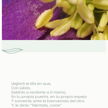
Llegará el día en que,
Con júbilo,
Saldrás a recibirte a ti mismo,
En tu propia puerta, en tu propio espejo
Y sonreirás ante la bienvenida del otro.
Y, le dirás: “Siéntate, come”