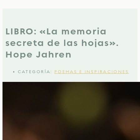
LIBRO: «La memoria
secreta de las hojas».
Hope Jahren
CATEGORÍA:
POEMAS E INSPIRACIONES