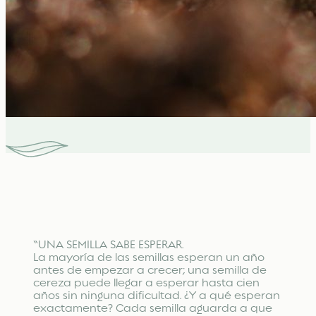
“UNA SEMILLA SABE ESPERAR.
La mayoría de las semillas esperan un año
antes de empezar a crecer; una semilla de
cereza puede llegar a esperar hasta cien
años sin ninguna dificultad. ¿Y a qué esperan
exactamente? Cada semilla aguarda a que