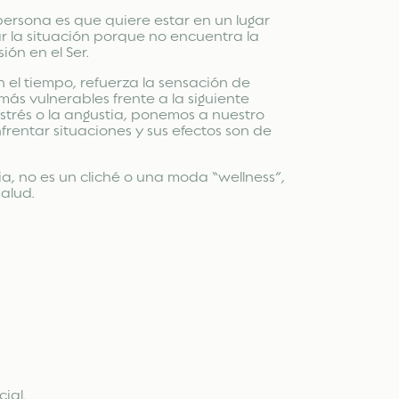
persona es que quiere estar en un lugar
ar la situación porque no encuentra la
ión en el Ser.
n el tiempo, refuerza la sensación de
ás vulnerables frente a la siguiente
strés o la angustia, ponemos a nuestro
rentar situaciones y sus efectos son de
ia, no es un cliché o una moda “wellness”,
alud.
ial.