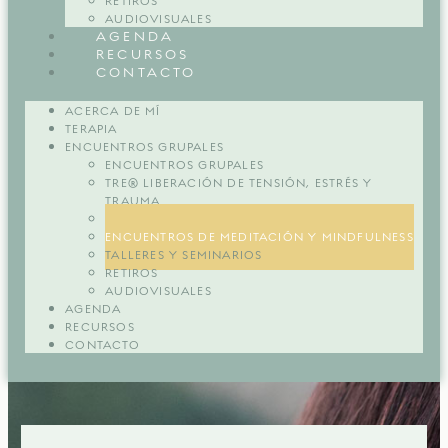
RETIROS
AUDIOVISUALES
AGENDA
RECURSOS
CONTACTO
ACERCA DE MÍ
TERAPIA
ENCUENTROS GRUPALES
ENCUENTROS GRUPALES
TRE® LIBERACIÓN DE TENSIÓN, ESTRÉS Y
TRAUMA
COMUNIDAD MUJER ESENCIAL
ENCUENTROS DE MEDITACIÓN Y MINDFULNESS
TALLERES Y SEMINARIOS
RETIROS
AUDIOVISUALES
AGENDA
RECURSOS
CONTACTO