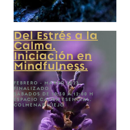
Del Estrés a la
Calma.
Iniciación en
Mindfulness.
FEBRERO - MARZO 2023.
FINALIZADO
SÁBADOS DE 10:30 A 12:00 H
ESPACIO CALMA ESENCIAL.
COLMENAR VIEJO