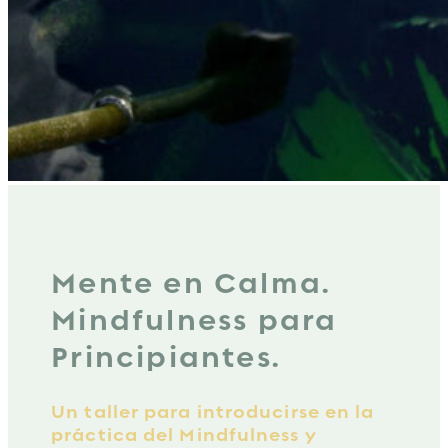
Mente en Calma.
Mindfulness para
Principiantes.
Un taller para introducirse en la
práctica del Mindfulness y