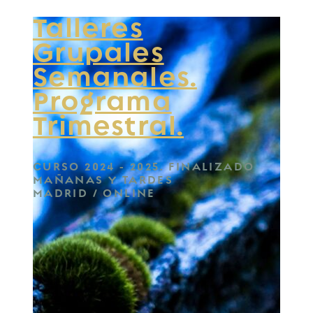
Talleres
Grupales
Semanales.
Programa
Trimestral.
CURSO 2024 - 2025. FINALIZADO
MAÑANAS Y TARDES
MADRID / ONLINE