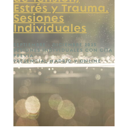
Estrés y Trauma.
Sesiones
Individuales
SEPTIEMBRE - DICIEMBRE 2025
SESIONES INDIVIDUALES CON CITA
PREVIA
PRESENCIAL MADRID Y ONLINE