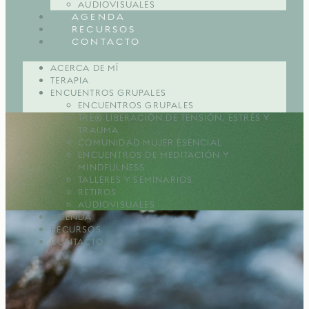
AUDIOVISUALES
AGENDA
RECURSOS
CONTACTO
ACERCA DE MÍ
TERAPIA
ENCUENTROS GRUPALES
ENCUENTROS GRUPALES
TRE® LIBERACIÓN DE TENSIÓN, ESTRÉS Y
TRAUMA
COMUNIDAD MUJER ESENCIAL
ENCUENTROS DE MEDITACIÓN Y
MINDFULNESS
TALLERES Y SEMINARIOS
RETIROS
AUDIOVISUALES
AGENDA
RECURSOS
CONTACTO